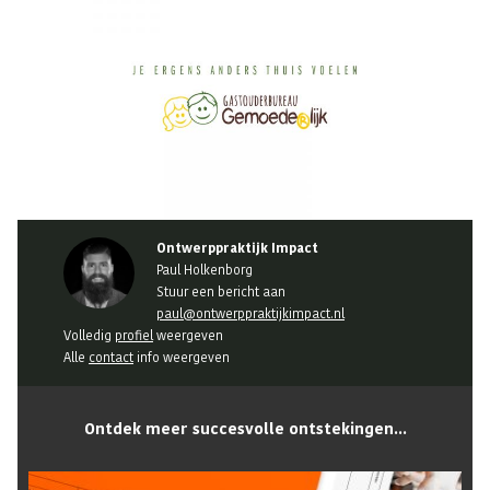
Ontwerppraktijk Impact
Paul Holkenborg
Stuur een bericht aan
paul@ontwerppraktijkimpact.nl
Volledig
profiel
weergeven
Alle
contact
info weergeven
Ontdek meer succesvolle ontstekingen...