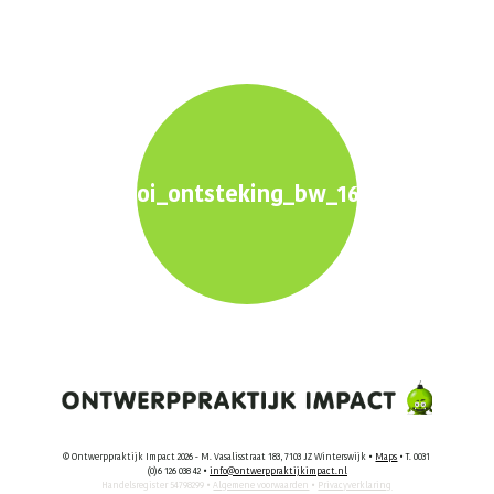
oi_ontsteking_bw_1600x900px4
© Ontwerppraktijk Impact 2026 - M. Vasalisstraat 183, 7103 JZ Winterswijk •
Maps
• T. 0031
(0)6 126 038 42 •
info@ontwerppraktijkimpact.nl
Handelsregister 54798299 •
Algemene voorwaarden
•
Privacyverklaring