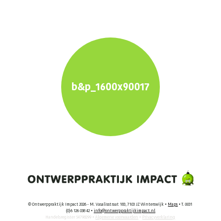
b&p_1600x90017
© Ontwerppraktijk Impact 2026 - M. Vasalisstraat 183, 7103 JZ Winterswijk •
Maps
• T. 0031
(0)6 126 038 42 •
info@ontwerppraktijkimpact.nl
Handelsregister 54798299 •
Algemene voorwaarden
•
Privacyverklaring