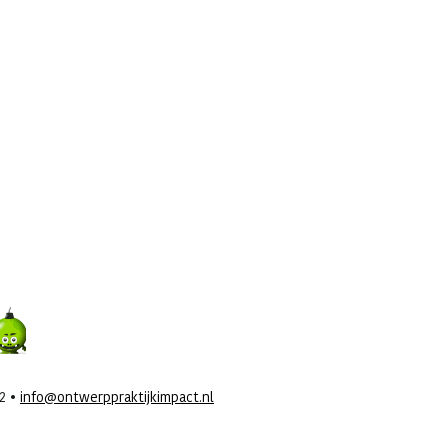
42 •
info@ontwerppraktijkimpact.nl