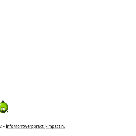
42 •
info@ontwerppraktijkimpact.nl