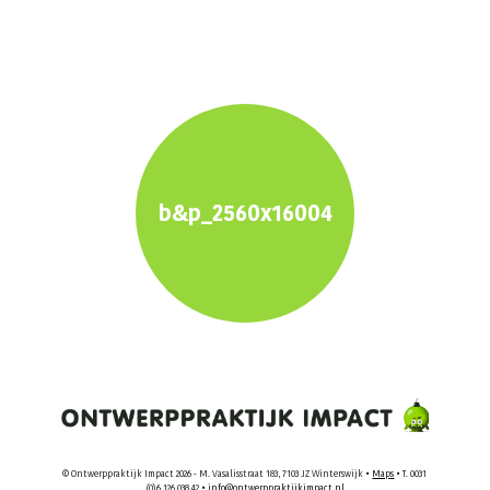
b&p_2560x16004
© Ontwerppraktijk Impact 2026 - M. Vasalisstraat 183, 7103 JZ Winterswijk •
Maps
• T. 0031
(0)6 126 038 42 •
info@ontwerppraktijkimpact.nl