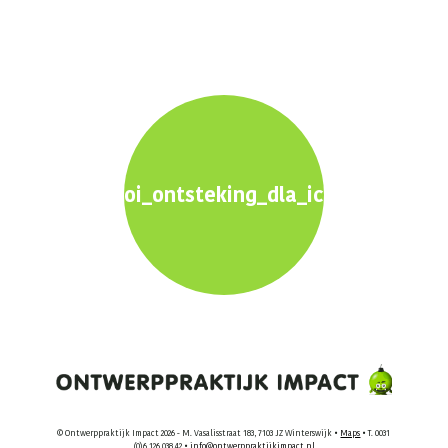
oi_ontsteking_dla_ict_2560x1600
© Ontwerppraktijk Impact 2026 - M. Vasalisstraat 183, 7103 JZ Winterswijk •
Maps
• T. 0031
(0)6 126 038 42 •
info@ontwerppraktijkimpact.nl