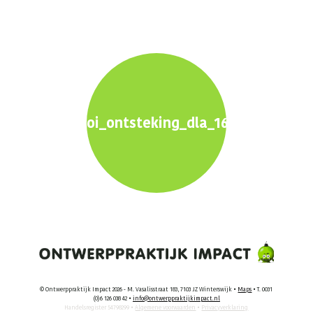
oi_ontsteking_dla_1600x900px6
© Ontwerppraktijk Impact 2026 - M. Vasalisstraat 183, 7103 JZ Winterswijk •
Maps
• T. 0031
(0)6 126 038 42 •
info@ontwerppraktijkimpact.nl
Handelsregister 54798299 •
Algemene voorwaarden
•
Privacyverklaring