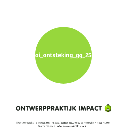
oi_ontsteking_gg_2560x1600px
© Ontwerppraktijk Impact 2026 - M. Vasalisstraat 183, 7103 JZ Winterswijk •
Maps
• T. 0031
(0)6 126 038 42 •
info@ontwerppraktijkimpact.nl