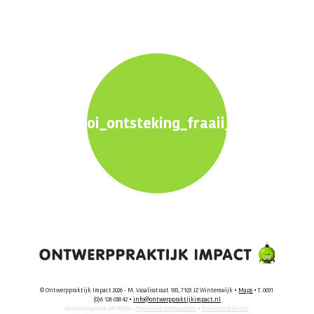
oi_ontsteking_fraaii_1600x900px
© Ontwerppraktijk Impact 2026 - M. Vasalisstraat 183, 7103 JZ Winterswijk •
Maps
• T. 0031
(0)6 126 038 42 •
info@ontwerppraktijkimpact.nl
Handelsregister 54798299 •
Algemene voorwaarden
•
Privacyverklaring