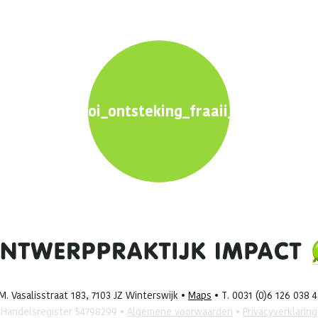
oi_ontsteking_fraaii_2560x1600p
. Vasalisstraat 183, 7103 JZ Winterswijk •
Maps
• T. 0031 (0)6 126 038 
Handelsregister 54798299 •
Algemene voorwaarden
•
Privacyverklaring