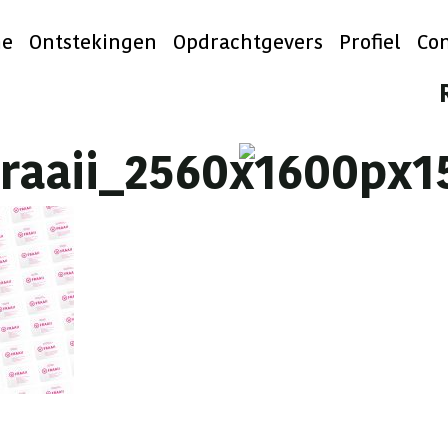
e
Ontstekingen
Opdrachtgevers
Profiel
Con
fraaii_2560x1600px1