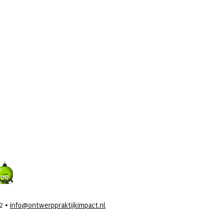
x15
42 •
info@ontwerppraktijkimpact.nl