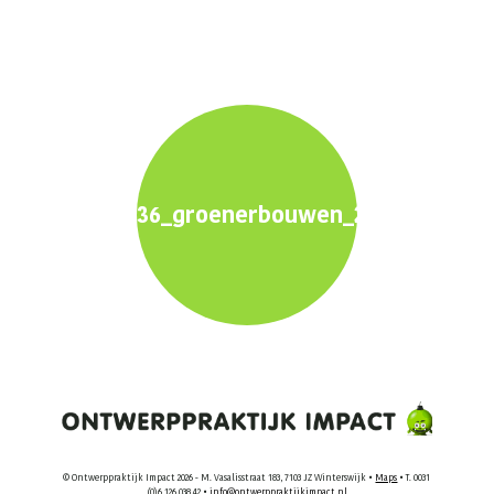
36_groenerbouwen_2560x1600_he
© Ontwerppraktijk Impact 2026 - M. Vasalisstraat 183, 7103 JZ Winterswijk •
Maps
• T. 0031
(0)6 126 038 42 •
info@ontwerppraktijkimpact.nl