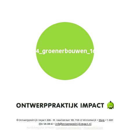
4_groenerbouwen_1600x900_bee
© Ontwerppraktijk Impact 2026 - M. Vasalisstraat 183, 7103 JZ Winterswijk •
Maps
• T. 0031
(0)6 126 038 42 •
info@ontwerppraktijkimpact.nl
Handelsregister 54798299 •
Algemene voorwaarden
•
Privacyverklaring