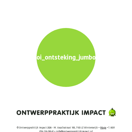
oi_ontsteking_jumbo_2560x1600p
© Ontwerppraktijk Impact 2026 - M. Vasalisstraat 183, 7103 JZ Winterswijk •
Maps
• T. 0031
(0)6 126 038 42 •
info@ontwerppraktijkimpact.nl