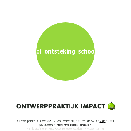
oi_ontsteking_school+_1600x900
© Ontwerppraktijk Impact 2026 - M. Vasalisstraat 183, 7103 JZ Winterswijk •
Maps
• T. 0031
(0)6 126 038 42 •
info@ontwerppraktijkimpact.nl
Handelsregister 54798299 •
Algemene voorwaarden
•
Privacyverklaring