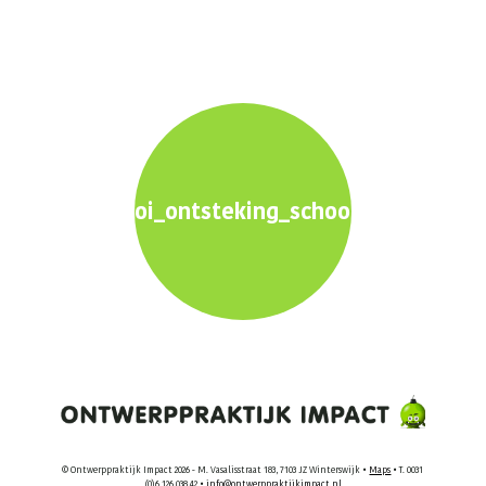
oi_ontsteking_school+_2560x160
© Ontwerppraktijk Impact 2026 - M. Vasalisstraat 183, 7103 JZ Winterswijk •
Maps
• T. 0031
(0)6 126 038 42 •
info@ontwerppraktijkimpact.nl