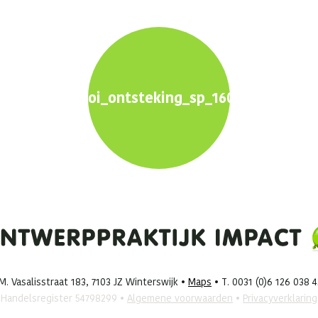
oi_ontsteking_sp_1600x900px2
. Vasalisstraat 183, 7103 JZ Winterswijk •
Maps
• T. 0031 (0)6 126 038 
Handelsregister 54798299 •
Algemene voorwaarden
•
Privacyverklaring