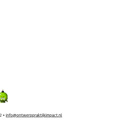
42 •
info@ontwerppraktijkimpact.nl