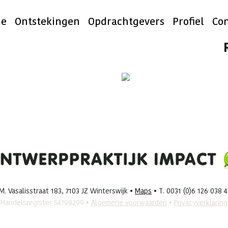
e
Ontstekingen
Opdrachtgevers
Profiel
Con
. Vasalisstraat 183, 7103 JZ Winterswijk •
Maps
• T. 0031 (0)6 126 038 
Handelsregister 54798299 •
Algemene voorwaarden
•
Privacyverklaring