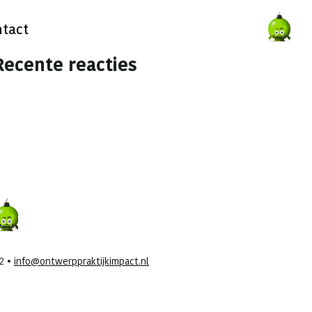
tact
Recente reacties
42 •
info@ontwerppraktijkimpact.nl