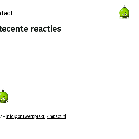
tact
Recente reacties
42 •
info@ontwerppraktijkimpact.nl