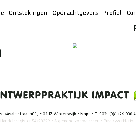
e
Ontstekingen
Opdrachtgevers
Profiel
Con
n
. Vasalisstraat 183, 7103 JZ Winterswijk •
Maps
• T. 0031 (0)6 126 038 
Handelsregister 54798299 •
Algemene voorwaarden
•
Privacyverklaring